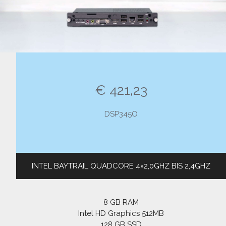
€ 421,23
DSP345O
INTEL BAYTRAIL QUADCORE 4×2,0GHZ BIS 2,4GHZ
8 GB RAM
Intel HD Graphics 512MB
128 GB SSD