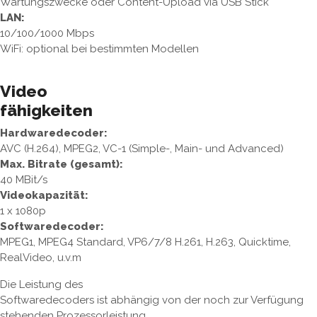
Wartungszwecke oder Content-Upload via USB Stick
LAN:
10/100/1000 Mbps
WiFi: optional bei bestimmten Modellen
Video
fähigkeiten
Hardwaredecoder:
AVC (H.264), MPEG2, VC-1 (Simple-, Main- und Advanced)
Max. Bitrate (gesamt):
40 MBit/s
Videokapazität:
1 x 1080p
Softwaredecoder:
MPEG1, MPEG4 Standard, VP6/7/8 H.261, H.263, Quicktime,
RealVideo, u.v.m
Die Leistung des
Softwaredecoders ist abhängig von der noch zur Verfügung
stehenden Prozessorleistung.