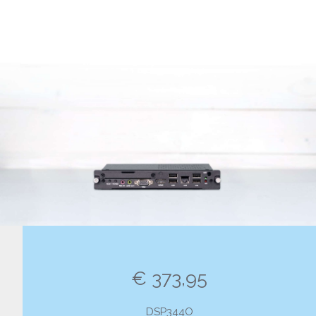
€ 373,95
DSP344O